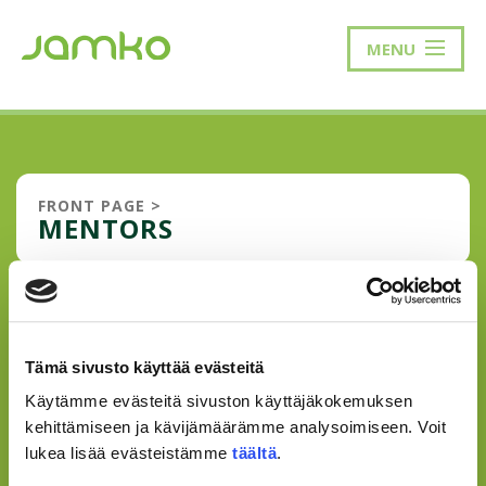
MENU
FRONT PAGE
>
MENTORS
ABOUT MENTORING
Writer: Marika Väisänen I started studying in JAMK in
Tämä sivusto käyttää evästeitä
Bachelor of Hospitality Management program in autumn
Käytämme evästeitä sivuston käyttäjäkokemuksen
2019. It became clear during my first year that tutoring
could be my thing because I've been working as a
kehittämiseen ja kävijämäärämme analysoimiseen. Voit
workplace instructor at my job...
lukea lisää evästeistämme
täältä
.