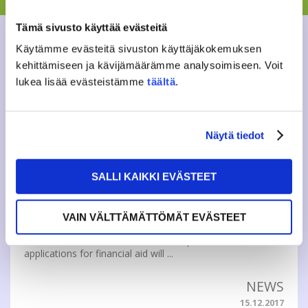
psychologists. Starting 1.1.2021 everyo...
Tämä sivusto käyttää evästeitä
GENERAL
,
NEWS
Käytämme evästeitä sivuston käyttäjäkokemuksen
17.9.2020
kehittämiseen ja kävijämäärämme analysoimiseen. Voit
lukea lisää evästeistämme
täältä
.
KELA: APPLICATIONS FOR
FINANCIAL AID WILL NO
LONGER BE REVIEWED AT
Näytä tiedot
UNIVERSITIES STARTING 1
JANUARY 2018
SALLI KAIKKI EVÄSTEET
Kela's press release: 15.12.2017, 14:37 Decisions on
financial aid for higher education students will be
VAIN VÄLTTÄMÄTTÖMÄT EVÄSTEET
centralised to Kela starting 1 January 2018. University
financial aid committees will cease operations, and
applications for financial aid will ...
NEWS
15.12.2017