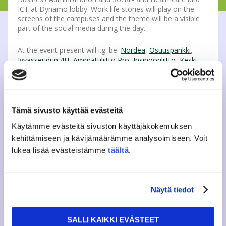
ICT at Dynamo lobby. Work life stories will play on the
screens of the campuses and the theme will be a visible
part of the social media during the day.
At the event present will i.g. be.
Nordea
,
Osuuspankki
,
Jyvässeudun 4H
,
Ammattiliitto Pro
,
Insinööriliitto
,
Keski-
Suomen Syöpäyhdistys ry
,
Pienkoti Aura Oy
,
TukeaArkeen
,
FitGym Oy/FitPhysio
,
Etsivä nuorisotyö
Toivakan kunta
,
Terapiapaja Pajan Toimiva Oy
,
Pelastakaa Lapset Keski-Suomi
,
Verve Jyväskylä
,
Sure
and
Enjoy
and many more! Welcome!
Tämä sivusto käyttää evästeitä
Käytämme evästeitä sivuston käyttäjäkokemuksen
Further information,
kehittämiseen ja kävijämäärämme analysoimiseen. Voit
lukea lisää evästeistämme
täältä
.
Heikki Lamula,
Member of the Board, educational policy
kopo(a)jamko.fi
Näytä tiedot
Tweet
SALLI KAIKKI EVÄSTEET