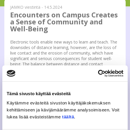
JAMKO viestintä - 14.5.2024
Encounters on Campus Creates
a Sense of Community and
Well-Being
Electronic tools enable new ways to learn and teach. The
downsides of distance learning, however, are the loss of
live contact and the erosion of community, which have
significant and serious consequences for student well-
being. The balance between distance and contact
teaching needs to be maintained.
JAMKO reminds that students in full-time studies have the
right to contact teaching and hopes that the agreed
contact teaching rates will be implemented and not
Tämä sivusto käyttää evästeitä
unilaterally changed into distance education. Encounters
Käytämme evästeitä sivuston käyttäjäkokemuksen
on campus create a sense of well-being and community
for our whole university.
kehittämiseen ja kävijämäärämme analysoimiseen. Voit
lukea lisää evästeistämme
täältä
.
Chairperson of the JAMKO Board,
Annu Suvilehto