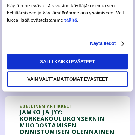
Vili Eskelinen, Perussuomalaiset
Käytämme evästeitä sivuston käyttäjäkokemuksen
kehittämiseen ja kävijämäärämme analysoimiseen. Voit
Tutustu myös JAMKOn vaalitapahtumiin ja alue- ja
lukea lisää evästeistämme
täältä
.
kuntavaaleihin opiskelijoiden näkökulmasta.
JAMKOn alue- ja kuntavaalisivut
Näytä tiedot
Lisätietoja: Aamos Wilhelms, aamos.wilhelms@jamko.fi
SALLI KAIKKI EVÄSTEET
Tweet
VAIN VÄLTTÄMÄTTÖMÄT EVÄSTEET
EDELLINEN ARTIKKELI
JAMKO JA JYY:
KORKEAKOULUKONSERNIN
MUODOSTAMISEN
ONNISTUMISEN OLENNAINEN