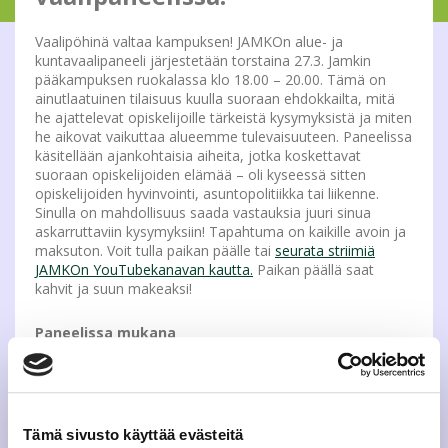
Vaalipöhinä valtaa kampuksen! JAMKOn alue- ja
kuntavaalipaneeli järjestetään torstaina 27.3. Jamkin
pääkampuksen ruokalassa klo 18.00 – 20.00. Tämä on
ainutlaatuinen tilaisuus kuulla suoraan ehdokkailta, mitä
he ajattelevat opiskelijoille tärkeistä kysymyksistä ja miten
he aikovat vaikuttaa alueemme tulevaisuuteen. Paneelissa
käsitellään ajankohtaisia aiheita, jotka koskettavat
suoraan opiskelijoiden elämää – oli kyseessä sitten
opiskelijoiden hyvinvointi, asuntopolitiikka tai liikenne.
Sinulla on mahdollisuus saada vastauksia juuri sinua
askarruttaviin kysymyksiin! Tapahtuma on kaikille avoin ja
maksuton. Voit tulla paikan päälle tai
seurata striimiä
JAMKOn YouTubekanavan kautta.
Paikan päällä saat
kahvit ja suun makeaksi!
Paneelissa mukana
Joonas Könttä, Keskusta
Asta Nieminen, Kokoomus
Otteliina Rantanen, SDP
Samuel Florin, Kristillisdemokraatit
Jenni Suutari, Vasemmisto
Tämä sivusto käyttää evästeitä
Emilia Lakka, Vihreät