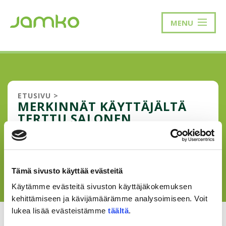
MENU
ETUSIVU
>
MERKINNÄT KÄYTTÄJÄLTÄ
TERTTU SALONEN
Yhtään artikkelia ei ole vielä julkaistu.
Tämä sivusto käyttää evästeitä
Käytämme evästeitä sivuston käyttäjäkokemuksen
kehittämiseen ja kävijämäärämme analysoimiseen. Voit
lukea lisää evästeistämme
täältä
.