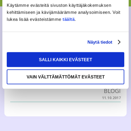
Käytämme evästeitä sivuston käyttäjäkokemuksen
BLOGI
kehittämiseen ja kävijämäärämme analysoimiseen. Voit
25.10.2017
lukea lisää evästeistämme
täältä
.
OPISKELIJAELÄMÄNI MELKEIN
KAIKKI AAKKOSET
Näytä tiedot
Tässä sitä kirjoitetaan elämän ensimmäistä blogitekstiä.
SALLI KAIKKI EVÄSTEET
Pienen pohdinnan ja hieman suuremman kirjoitustauon
jälkeen päätin lähteä liikkeelle perusteista, eli aakkosista.
Joten tässä olkaa hyvät, opiskelijaelämäni melkein kaikki
aakkoset: ABBA. Ja...
VAIN VÄLTTÄMÄTTÖMÄT EVÄSTEET
BLOGI
11.10.2017