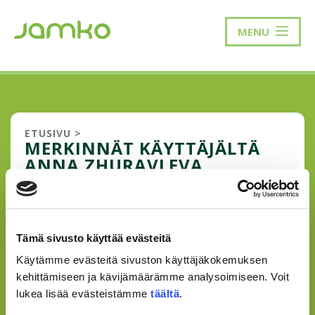
MENU
ETUSIVU
>
MERKINNÄT KÄYTTÄJÄLTÄ
ANNA ZHURAVLEVA
ULKOMAALAINEN
Tämä sivusto käyttää evästeitä
PUHEENJOHTAJA
Käytämme evästeitä sivuston käyttäjäkokemuksen
Moi kaikki! Neiti Anna Zhuravleva tässä, ensimmäinen
kehittämiseen ja kävijämäärämme analysoimiseen. Voit
kansainvälinen opiskelija JAMKOssa, joka on myös
lukea lisää evästeistämme
täältä
.
täyttänyt edustajiston puheenjohtajan tehtävän. Kuinka
ulkomaalainen oikein tuli ”valituksi” ja miltä se minusta