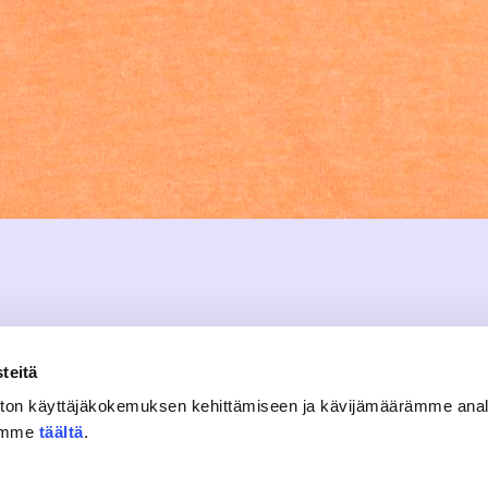
teitä
ton käyttäjäkokemuksen kehittämiseen ja kävijämäärämme ana
tämme
täältä
.