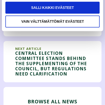
SALLI KAIKKI EVÄSTEET
PREVIOUS ARTICLE
PARTICIPATE IN THE
VAIN VÄLTTÄMÄTTÖMÄT EVÄSTEET
DEVELOPMENT OF ACADEMIC
SPORTS!
NEXT ARTICLE
CENTRAL ELECTION
COMMITTEE STANDS BEHIND
THE SUPPLEMENTING OF THE
COUNCIL, BUT REGULATIONS
NEED CLARIFICATION
BROWSE ALL NEWS