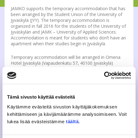
JAMKO supports the temporary accommodation that has
been arranged by the Student Union of the University of
Jyväskylä (JYY). The temporary accommodation is
organized in fall 2016 for the students of the University of
Jyväskylän and JAMK – University of Applied Sciences.
Accommodation is meant for students who don’t have an
apartment when their studies begin in Jyväskylä.
Temporary accommodation will be arranged in Omena
Hotel Jyväskylä (Vapaudenkatu 57, 40100 Jyväskylä)
between 19.8.-3.10.2016. The price is 20 €/night/person
and it’s valid only for students using temporary
accommodation. The price includes accommodation in
two bed rooms. Rooms are given out primarily for those
who are in the biggest need for accommodation.
Tämä sivusto käyttää evästeitä
Check the booking info, terms for booking and other
Käytämme evästeitä sivuston käyttäjäkokemuksen
info:
www.jyy.fi/en/temporary-accommodation
kehittämiseen ja kävijämäärämme analysoimiseen. Voit
lukea lisää evästeistämme
täältä
.
More information:
JYY’s Specialist in Social Affairs
sopo-asiantuntija(a)
jyy.fi