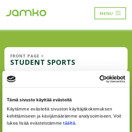
MENU
FRONT PAGE
>
STUDENT SPORTS
ACADEMIC SPORTS OPENS THE
SPORTS COURSES FOR
Tämä sivusto käyttää evästeitä
STUDENTS AND STAFF OF
JAMK IN SPRING 2022
Käytämme evästeitä sivuston käyttäjäkokemuksen
kehittämiseen ja kävijämäärämme analysoimiseen. Voit
What a lovely winter! Academic Sports got excited about
lukea lisää evästeistämme
täältä
.
the snow and winter and open the courses after a two-