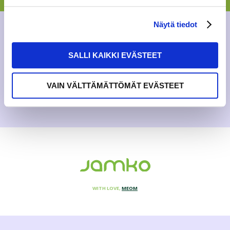
year break with winter sports events. In addition to
outdoor activities, there are some indoor courses in the
schedule. Winter sports cour...
Näytä tiedot
GENERAL
,
NEWS
SALLI KAIKKI EVÄSTEET
9.2.2022
VAIN VÄLTTÄMÄTTÖMÄT EVÄSTEET
WITH LOVE,
MEOM