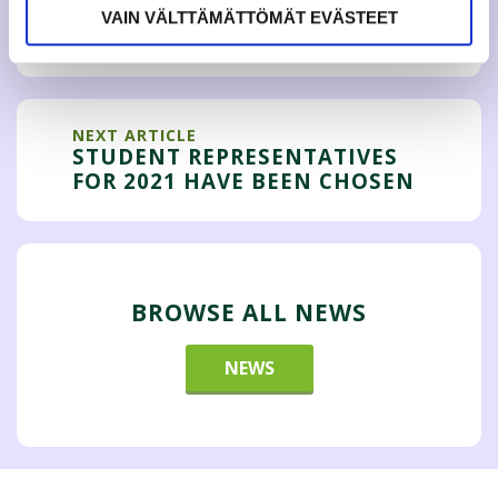
JAMKO'S GYM IS CLOSED FOR
VAIN VÄLTTÄMÄTTÖMÄT EVÄSTEET
THE TIME BEING
NEXT ARTICLE
STUDENT REPRESENTATIVES
FOR 2021 HAVE BEEN CHOSEN
BROWSE ALL NEWS
NEWS