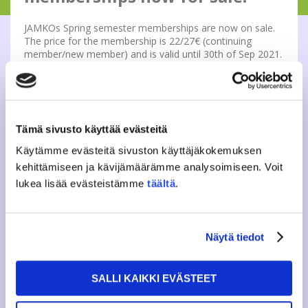
JAMKOs Spring semester memberships are now on sale.
The price for the membership is 22/27€ (continuing
member/new member) and is valid until 30th of Sep 2021.
The membership will take effect on 1st of Jan, and after
the membership has taken effect the membership sticker
can be collected from JAMKO office during opening hours.
NOTE! Our digital membership card in Pivo can be
Tämä sivusto käyttää evästeitä
activated only when the membership has taken effect.
More info about membership and a link to purchase a
Käytämme evästeitä sivuston käyttäjäkokemuksen
membership you’ll find from our website:
kehittämiseen ja kävijämäärämme analysoimiseen. Voit
https://www.jamko.fi/en/membership/
lukea lisää evästeistämme
täältä
.
Näytä tiedot
Tweet
SALLI KAIKKI EVÄSTEET
PREVIOUS ARTICLE