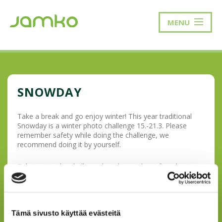
MENU
SNOWDAY
Take a break and go enjoy winter! This year traditional
Snowday is a winter photo challenge 15.-21.3. Please
remember safety while doing the challenge, we
recommend doing it by yourself.
Take part in the challenge by taking at least five photos
and post them on Instagram feed OR send them and your
name on WhatsApp +358 453194901. Use hashtag
#snowday
and tag @studentunionjamko. Your account
needs to be public. The photography objects will be
Tämä sivusto käyttää evästeitä
published on JAMKO’s social media on March 15. Two