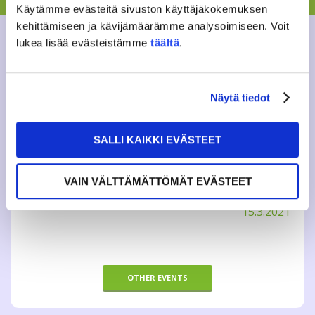
lucky participants win a ski slope ticket to Laajis!
Käytämme evästeitä sivuston käyttäjäkokemuksen
kehittämiseen ja kävijämäärämme analysoimiseen. Voit
More information: tapahtumat@jamko.fi
lukea lisää evästeistämme
täältä
.
Tweet
Näytä tiedot
SALLI KAIKKI EVÄSTEET
INFO
VAIN VÄLTTÄMÄTTÖMÄT EVÄSTEET
When?
Monday
15.3.2021
OTHER EVENTS