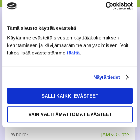
Tueday Club on 19th of April is all overall badges! We’ll
sow them to our overalls in good company.
Welcome!
Tämä sivusto käyttää evästeitä
Käytämme evästeitä sivuston käyttäjäkokemuksen
More info:
https://www.jamko.fi/en/services/tuesday-
kehittämiseen ja kävijämäärämme analysoimiseen. Voit
clubs/
lukea lisää evästeistämme
täältä
.
Contact: vapaa-aika(a)jamko.fi or ic(a)jamko.fi
Näytä tiedot
Tweet
SALLI KAIKKI EVÄSTEET
VAIN VÄLTTÄMÄTTÖMÄT EVÄSTEET
INFO
Where?
JAMKO Café