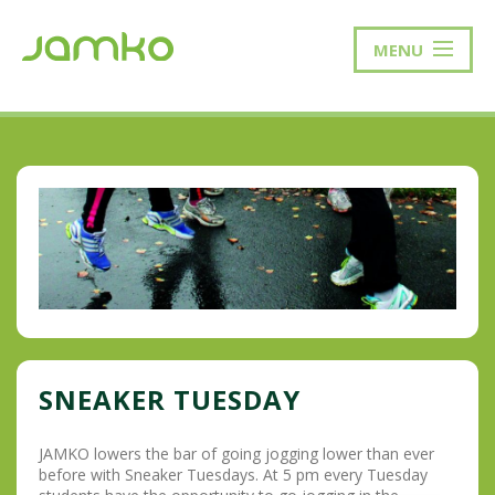
MENU
SNEAKER TUESDAY
JAMKO lowers the bar of going jogging lower than ever
before with Sneaker Tuesdays. At 5 pm every Tuesday