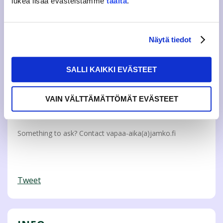
lukea lisää evästeistämme
täältä
.
Pitkäkatu, near cafeteria:
Tuesdays 3.11. ja 10.11.
Näytä tiedot
Rajakatu, in front of cafeteria:
Wednesdays 4.11. ja 11.11.
SALLI KAIKKI EVÄSTEET
Dynamo, in front of cafeteria:
Thursdays 5.11. ja 12.11.
VAIN VÄLTTÄMÄTTÖMÄT EVÄSTEET
event on
Facebook
Something to ask? Contact vapaa-aika(a)jamko.fi
Tweet