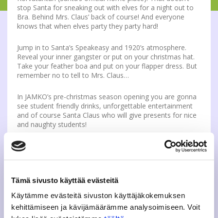
stop Santa for sneaking out with elves for a night out to
Bra. Behind Mrs. Claus’ back of course! And everyone
knows that when elves party they party hard!
Jump in to Santa’s Speakeasy and 1920’s atmosphere.
Reveal your inner gangster or put on your christmas hat.
Take your feather boa and put on your flapper dress. But
remember no to tell to Mrs. Claus…
In JAMKO’s pre-christmas season opening you are gonna
see student friendly drinks, unforgettable entertainment
and of course Santa Claus who will give presents for nice
and naughty students!
PRE-TICKETS: From JAMKO’s office, JAMKO Café and
ticket sales from campus’. 3€ with JAMKO’s student card
FROM DOOR: With JAMKO’s student card 4€, others 6€
Tämä sivusto käyttää evästeitä
Pre-tickets to this party available also from
campuses.
Ticket sale is open around noon. Cash only.
Käytämme evästeitä sivuston käyttäjäkokemuksen
Tickets also from JAMKO’s office and JAMKO Café as
kehittämiseen ja kävijämäärämme analysoimiseen. Voit
usual.