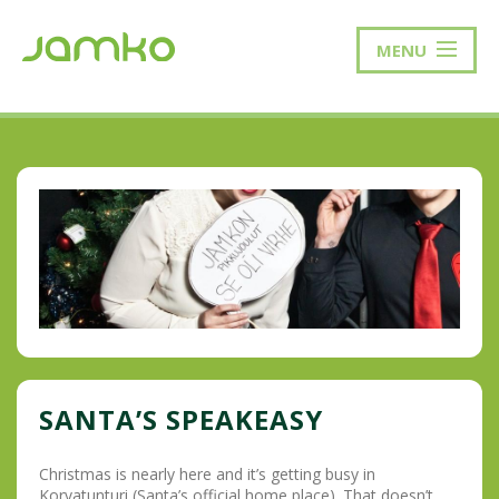
MENU
SANTA’S SPEAKEASY
Christmas is nearly here and it’s getting busy in
Korvatunturi (Santa’s official home place). That doesn’t