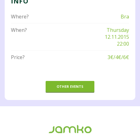
INFO
Where?
Bra
When?
Thursday
12.11.2015
22:00
Price?
3€/4€/6€
OTHER EVENTS