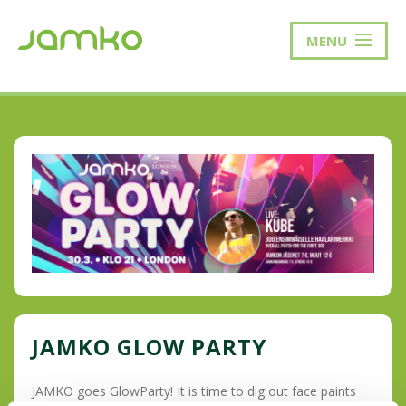
MENU
JAMKO GLOW PARTY
JAMKO goes GlowParty! It is time to dig out face paints