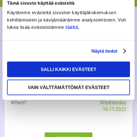
https://kide.app/events/7c0a0540-5582-45c4-8a86-
Tämä sivusto käyttää evästeitä
57e30d72b002
More information tapahtumat@jamko.fi or
Käytämme evästeitä sivuston käyttäjäkokemuksen
karri.lyytikainen@jamko.fi
kehittämiseen ja kävijämäärämme analysoimiseen. Voit
lukea lisää evästeistämme
täältä
.
Tweet
Näytä tiedot
SALLI KAIKKI EVÄSTEET
INFO
VAIN VÄLTTÄMÄTTÖMÄT EVÄSTEET
Where?
Hook
When?
Wednesday
16.11.2022