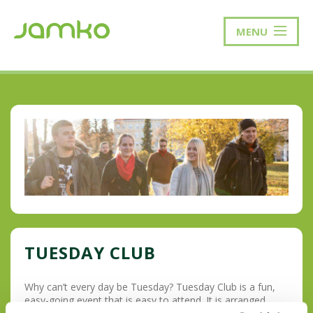
MENU
TUESDAY CLUB
Why can’t every day be Tuesday? Tuesday Club is a fun,
easy-going event that is easy to attend. It is arranged