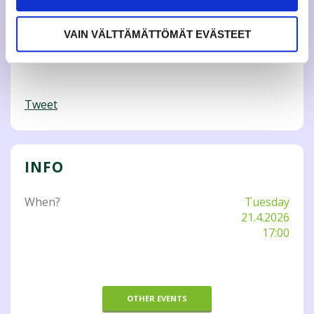
Read more about the Council’s work
VAIN VÄLTTÄMÄTTÖMÄT EVÄSTEET
More information
epj@jamko.fi
Tweet
INFO
When?
Tuesday
21.4.2026
17:00
OTHER EVENTS