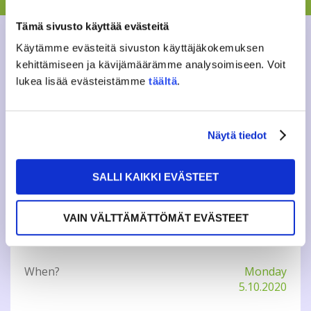
decide for example on the approval of JAMKO’s future
strategy for 2021-2024. The Representatives meeting is
Tämä sivusto käyttää evästeitä
held in Finnish/English.
Käytämme evästeitä sivuston käyttäjäkokemuksen
kehittämiseen ja kävijämäärämme analysoimiseen. Voit
More info:
https://www.jamko.fi/en/student-
union/representatives/
lukea lisää evästeistämme
täältä
.
or
epj@jamko.fi
Näytä tiedot
Tweet
SALLI KAIKKI EVÄSTEET
VAIN VÄLTTÄMÄTTÖMÄT EVÄSTEET
INFO
When?
Monday
5.10.2020