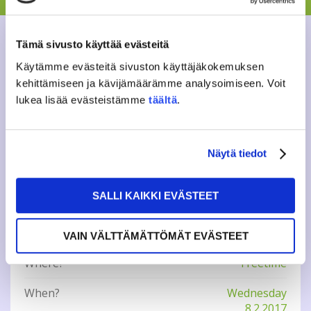
chance to practice a bit with IC a bit in advance! Best
costumes will be rewarded. There are some cool games
and special programme for the night. Don’t miss
Freetime’s legedary karaoke!
More info on Facebook
Tämä sivusto käyttää evästeitä
Käytämme evästeitä sivuston käyttäjäkokemuksen
Stay tuned and JAMKO’s IC on
Facebook!
kehittämiseen ja kävijämäärämme analysoimiseen. Voit
lukea lisää evästeistämme
täältä
.
More info from ic(a)jamko.fi
Näytä tiedot
Tweet
SALLI KAIKKI EVÄSTEET
INFO
VAIN VÄLTTÄMÄTTÖMÄT EVÄSTEET
Where?
Freetime
When?
Wednesday
8.2.2017