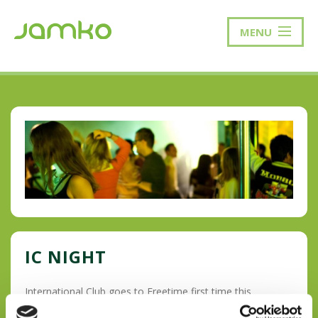
MENU
IC NIGHT
International Club goes to Freetime first time this
semester! The theme is Pre-Valentine’s Day so now is the